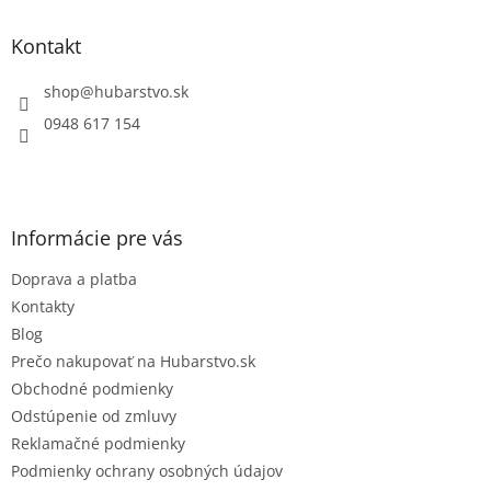
d
p
a
ä
Kontakt
c
t
i
i
shop
@
hubarstvo.sk
e
e
p
0948 617 154
r
v
k
y
v
Informácie pre vás
ý
p
Doprava a platba
i
s
Kontakty
u
Blog
Prečo nakupovať na Hubarstvo.sk
Obchodné podmienky
Odstúpenie od zmluvy
Reklamačné podmienky
Podmienky ochrany osobných údajov