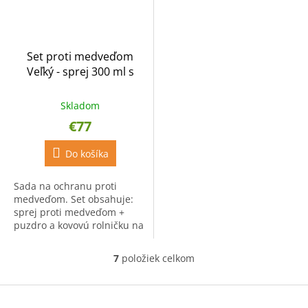
Set proti medveďom
Veľký - sprej 300 ml s
puzdrom a zvonček
Skladom
€77
Do košíka
Sada na ochranu proti
medveďom. Set obsahuje:
sprej proti medveďom +
puzdro a kovovú rolničku na
medvede. Sprej na medvede
Maco Stop Extreme 300 ml
7
položiek celkom
O
hmla s vysokou účinnosťou...
v
l
Z
á
á