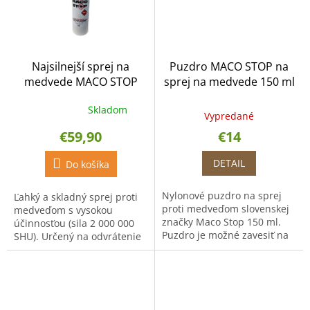
Najsilnejší sprej na
Puzdro MACO STOP na
medvede MACO STOP
sprej na medvede 150 ml
Extreme 300ml hmla
Skladom
Priemerné
Vypredané
hodnotenie
€59,90
€14
produktu
je
DETAIL
1,0
Do košíka
z
5
Nylonové puzdro na sprej
Ľahký a skladný sprej proti
hviezdičiek.
proti medveďom slovenskej
medveďom s vysokou
značky Maco Stop 150 ml.
účinnosťou (sila 2 000 000
Puzdro je možné zavesiť na
SHU). Určený na odvrátenie
opasok, vďaka čomu budete
útoku nielen medveďa alebo
mať sprej stále po ruke.
inej šelmy. Sprej má dosah 8
- 9 metrov. Objem:...