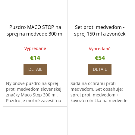
Puzdro MACO STOP na
Set proti medveďom -
sprej na medvede 300 ml
sprej 150 ml a zvonček
Vypredané
Vypredané
€14
€54
DETAIL
DETAIL
Nylonové puzdro na sprej
Sada na ochranu proti
proti medveďom slovenskej
medveďom. Set obsahuje:
značky Maco Stop 300 ml.
sprej proti medveďom +
Puzdro je možné zavesiť na
kovová rolnička na medvede
opasok, vďaka čomu budete
(plašič medveďov). Sprej na
mať sprej stále po ruke.
medvede Maco Stop
Extreme 150 ml hmla s
vysokou...