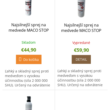
p
s
r
p
o
r
d
o
u
Najsilnejší sprej na
Najsilnejší sprej na
d
k
medvede MACO STOP
medvede MACO STOP
u
t
Extreme 150ml hmla
Extreme 300ml gel
k
o
t
Skladom
v
Vypredané
o
€44,90
€59,90
v
DETAIL
Do košíka
Ľahký a skladný sprej proti
Ľahký a skladný sprej proti
medveďom s vysokou
medveďom s vysokou
účinnosťou (sila 2 000 000
účinnosťou (sila 2 000 000
SHU). Určený na odvrátenie
SHU). Určený na odvrátenie
útoku nielen medveďa alebo
útoku nielen medveďa alebo
inej šelmy. Sprej má dosah 8
inej šelmy. Sprej má dosah 8
- 9 metrov. Objem:...
- 9 metrov. Objem:...